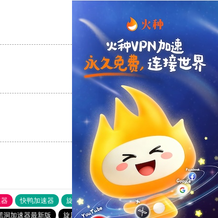
支持
[0]
反对
[0]
支持
[0]
反对
[0]
支持
[0]
反对
[0]
速器
快鸭加速器
旋风加速度器
外网网址导航
软件中心
黑洞加速器最新版
旋风加速下载
黑洞加速器最新版