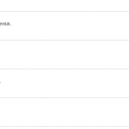
区的线路。
。