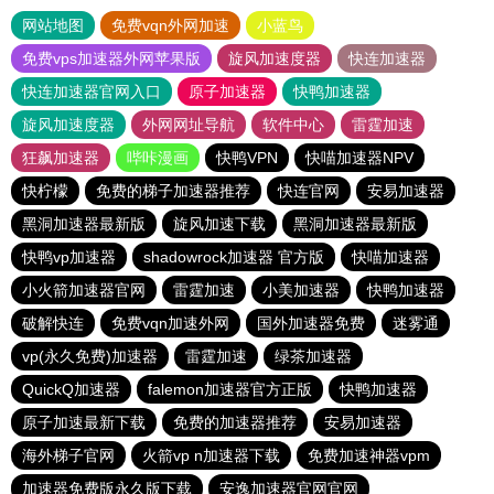
网站地图
免费vqn外网加速
小蓝鸟
免费vps加速器外网苹果版
旋风加速度器
快连加速器
快连加速器官网入口
原子加速器
快鸭加速器
旋风加速度器
外网网址导航
软件中心
雷霆加速
狂飙加速器
哔咔漫画
快鸭VPN
快喵加速器NPV
快柠檬
免费的梯子加速器推荐
快连官网
安易加速器
黑洞加速器最新版
旋风加速下载
黑洞加速器最新版
快鸭vp加速器
shadowrock加速器 官方版
快喵加速器
小火箭加速器官网
雷霆加速
小美加速器
快鸭加速器
破解快连
免费vqn加速外网
国外加速器免费
迷雾通
vp(永久免费)加速器
雷霆加速
绿茶加速器
QuickQ加速器
falemon加速器官方正版
快鸭加速器
原子加速最新下载
免费的加速器推荐
安易加速器
海外梯子官网
火箭vp n加速器下载
免费加速神器vpm
加速器免费版永久版下载
安逸加速器官网官网