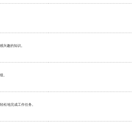
己感兴趣的知识。
绩。
更轻松地完成工作任务。