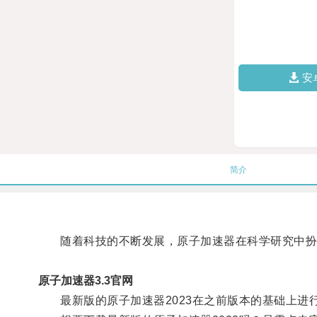
安
简介
随着科技的不断发展，原子加速器在科学研究中扮
原子加速器3.3官网
最新版的原子加速器2023在之前版本的基础上进