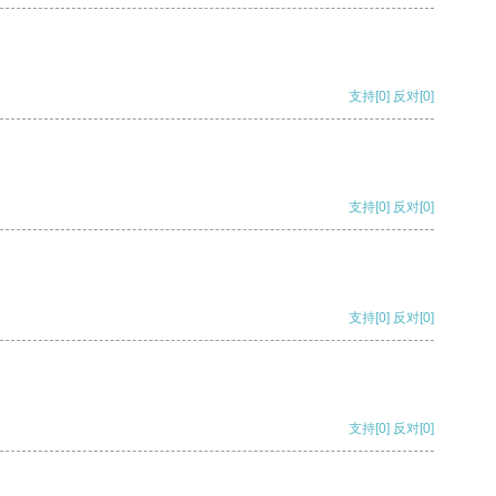
支持
[0]
反对
[0]
支持
[0]
反对
[0]
支持
[0]
反对
[0]
支持
[0]
反对
[0]