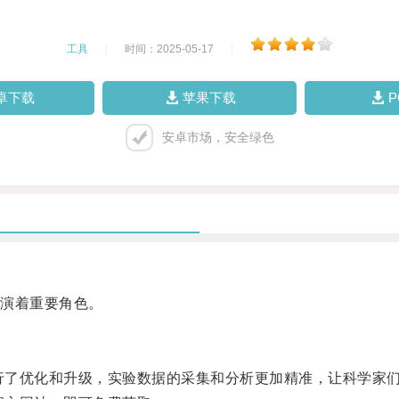
工具
|
时间：2025-05-17
|
卓下载
苹果下载
安卓市场，安全绿色
演着重要角色。
行了优化和升级，实验数据的采集和分析更加精准，让科学家