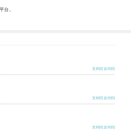
平台。
支持
[0]
反对
[0]
支持
[0]
反对
[0]
支持
[0]
反对
[0]