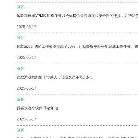
游客
这款加速器VPM应用程序可以给你提供最高速度和安全性的连接，并帮助
2025-05-17
游客
这款app让我的工作效率提高了50%，让我能够更轻松地完成工作任务。
2025-05-17
游客
这款游戏的剧情非常感人，让我久久不能忘怀。
2025-05-17
游客
我喜欢这个软件 作者加油
2025-05-17
游客