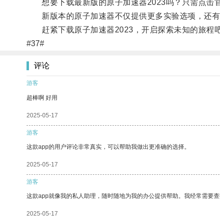
想要下载最新版的原子加速器2023吗？只需点击
新版本的原子加速器不仅提供更多实验选项，还有更
赶紧下载原子加速器2023，开启探索未知的旅程
#37#
评论
游客
超棒啊 好用
2025-05-17
游客
这款app的用户评论非常真实，可以帮助我做出更准确的选择。
2025-05-17
游客
这款app就像我的私人助理，随时随地为我的办公提供帮助。我经常需要查
2025-05-17