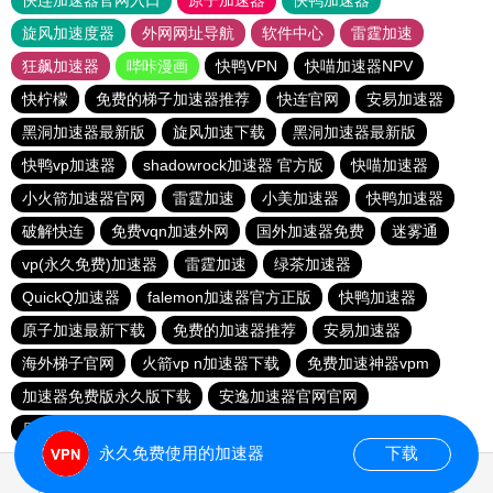
快连加速器官网入口
原子加速器
快鸭加速器
旋风加速度器
外网网址导航
软件中心
雷霆加速
狂飙加速器
哔咔漫画
快鸭VPN
快喵加速器NPV
快柠檬
免费的梯子加速器推荐
快连官网
安易加速器
黑洞加速器最新版
旋风加速下载
黑洞加速器最新版
快鸭vp加速器
shadowrock加速器 官方版
快喵加速器
小火箭加速器官网
雷霆加速
小美加速器
快鸭加速器
破解快连
免费vqn加速外网
国外加速器免费
迷雾通
vp(永久免费)加速器
雷霆加速
绿茶加速器
QuickQ加速器
falemon加速器官方正版
快鸭加速器
原子加速最新下载
免费的加速器推荐
安易加速器
海外梯子官网
火箭vp n加速器下载
免费加速神器vpm
加速器免费版永久版下载
安逸加速器官网官网
原子加速器app下载官网免费
快连官网
永久免费使用的加速器
下载
0.017864s