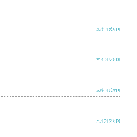
支持
[0]
反对
[0]
支持
[0]
反对
[0]
支持
[0]
反对
[0]
支持
[0]
反对
[0]