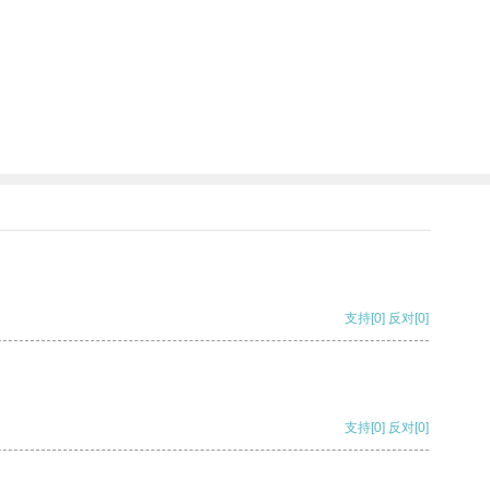
支持
[0]
反对
[0]
支持
[0]
反对
[0]