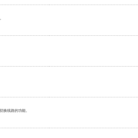
。
动切换线路的功能。