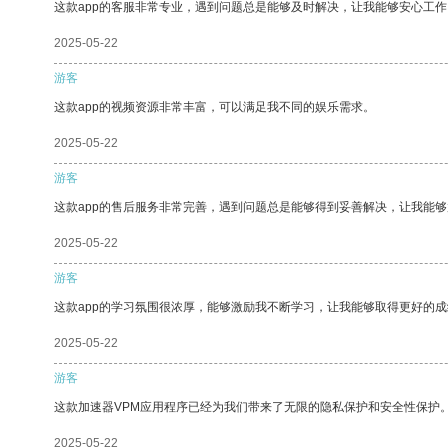
这款app的客服非常专业，遇到问题总是能够及时解决，让我能够安心工作
2025-05-22
游客
这款app的视频资源非常丰富，可以满足我不同的娱乐需求。
2025-05-22
游客
这款app的售后服务非常完善，遇到问题总是能够得到妥善解决，让我能
2025-05-22
游客
这款app的学习氛围很浓厚，能够激励我不断学习，让我能够取得更好的成
2025-05-22
游客
这款加速器VPM应用程序已经为我们带来了无限的隐私保护和安全性保护
2025-05-22