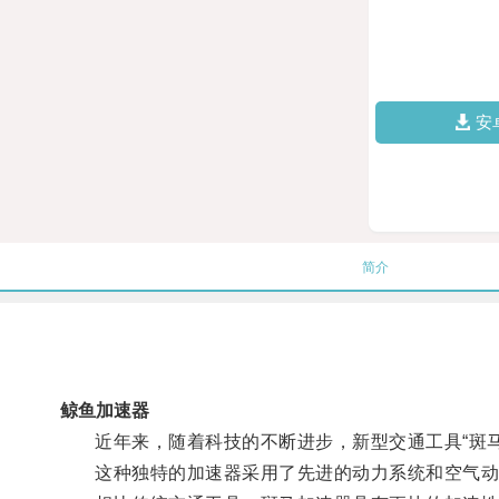
安
简介
鲸鱼加速器
近年来，随着科技的不断进步，新型交通工具“斑马
这种独特的加速器采用了先进的动力系统和空气动