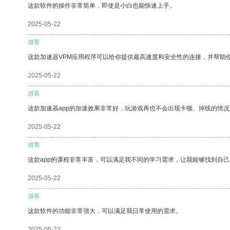
这款软件的操作非常简单，即使是小白也能快速上手。
2025-05-22
游客
这款加速器VPM应用程序可以给你提供最高速度和安全性的连接，并帮助
2025-05-22
游客
这款加速器app的加速效果非常好，玩游戏再也不会出现卡顿、掉线的情况
2025-05-22
游客
这款app的课程非常丰富，可以满足我不同的学习需求，让我能够找到自
2025-05-22
游客
这款软件的功能非常强大，可以满足我日常使用的需求。
2025-05-22