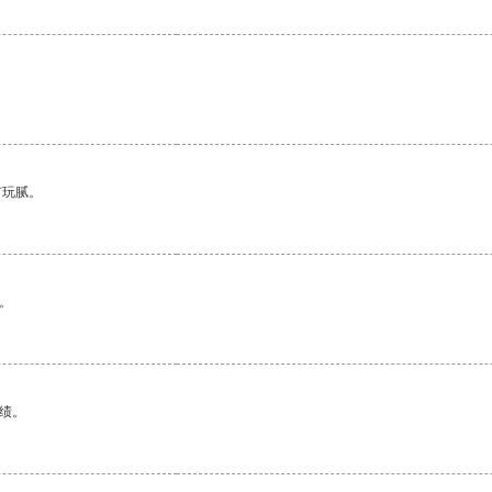
有玩腻。
。
绩。