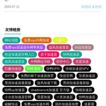
2025-07-12
支持
[0]
反对
[0]
友情链接
网站地图
免费vqn外网加速
小蓝鸟
免费vps加速器外网苹果版
旋风加速度器
快连加速器
快连加速器官网入口
原子加速器
快鸭加速器
旋风加速度器
外网网址导航
软件中心
雷霆加速
狂飙加速器
哔咔漫画
快鸭VPN
快喵加速器NPV
快柠檬
免费的梯子加速器推荐
快连官网
安易加速器
黑洞加速器最新版
旋风加速下载
黑洞加速器最新版
快鸭vp加速器
shadowrock加速器 官方版
快喵加速器
小火箭加速器官网
雷霆加速
小美加速器
快鸭加速器
破解快连
免费vqn加速外网
国外加速器免费
迷雾通