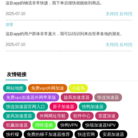
这款app的物流非常快捷，我下单后很快就能收到商品。
2025-07-10
支持
[0]
反对
[0]
游客
这款app的用户群体非常庞大，我可以结识到来自世界各地的朋友。
2025-07-10
支持
[0]
反对
[0]
友情链接
网站地图
免费vqn外网加速
小蓝鸟
免费vps加速器外网苹果版
旋风加速度器
快连加速器
快连加速器官网入口
原子加速器
快鸭加速器
旋风加速度器
外网网址导航
软件中心
雷霆加速
狂飙加速器
哔咔漫画
快鸭VPN
快喵加速器NPV
快柠檬
免费的梯子加速器推荐
快连官网
安易加速器