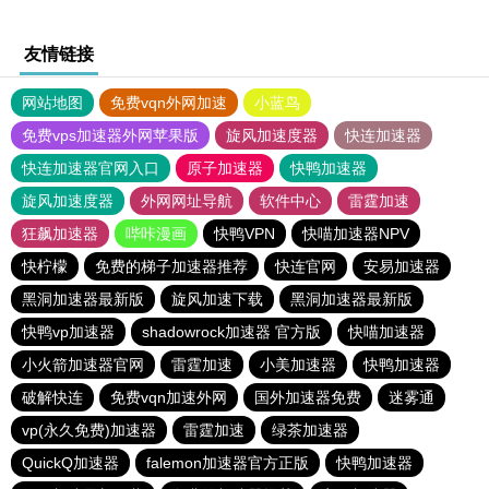
友情链接
网站地图
免费vqn外网加速
小蓝鸟
免费vps加速器外网苹果版
旋风加速度器
快连加速器
快连加速器官网入口
原子加速器
快鸭加速器
旋风加速度器
外网网址导航
软件中心
雷霆加速
狂飙加速器
哔咔漫画
快鸭VPN
快喵加速器NPV
快柠檬
免费的梯子加速器推荐
快连官网
安易加速器
黑洞加速器最新版
旋风加速下载
黑洞加速器最新版
快鸭vp加速器
shadowrock加速器 官方版
快喵加速器
小火箭加速器官网
雷霆加速
小美加速器
快鸭加速器
破解快连
免费vqn加速外网
国外加速器免费
迷雾通
vp(永久免费)加速器
雷霆加速
绿茶加速器
QuickQ加速器
falemon加速器官方正版
快鸭加速器