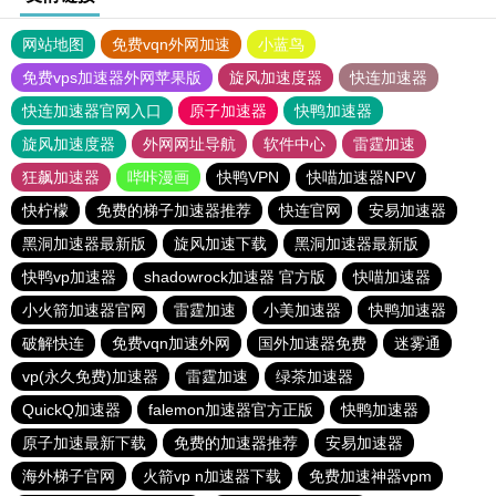
网站地图
免费vqn外网加速
小蓝鸟
免费vps加速器外网苹果版
旋风加速度器
快连加速器
快连加速器官网入口
原子加速器
快鸭加速器
旋风加速度器
外网网址导航
软件中心
雷霆加速
狂飙加速器
哔咔漫画
快鸭VPN
快喵加速器NPV
快柠檬
免费的梯子加速器推荐
快连官网
安易加速器
黑洞加速器最新版
旋风加速下载
黑洞加速器最新版
快鸭vp加速器
shadowrock加速器 官方版
快喵加速器
小火箭加速器官网
雷霆加速
小美加速器
快鸭加速器
破解快连
免费vqn加速外网
国外加速器免费
迷雾通
vp(永久免费)加速器
雷霆加速
绿茶加速器
QuickQ加速器
falemon加速器官方正版
快鸭加速器
原子加速最新下载
免费的加速器推荐
安易加速器
海外梯子官网
火箭vp n加速器下载
免费加速神器vpm