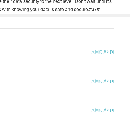
eir data security to the next level. Don't wait until it's
s with knowing your data is safe and secure.#37#
支持
[0]
反对
[0]
支持
[0]
反对
[0]
支持
[0]
反对
[0]