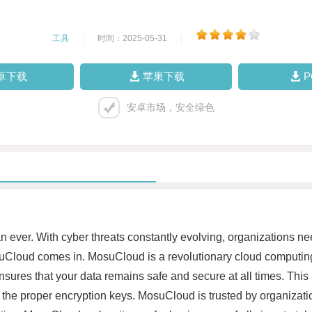
工具
|
时间：2025-05-31
|
卓下载
苹果下载
安卓市场，安全绿色
than ever. With cyber threats constantly evolving, organizations 
suCloud comes in. MosuCloud is a revolutionary cloud computing s
ures that your data remains safe and secure at all times. This 
t the proper encryption keys. MosuCloud is trusted by organizatio