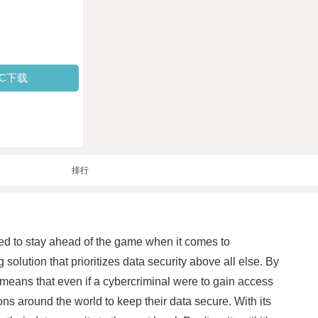
PC下载
排行
need to stay ahead of the game when it comes to
olution that prioritizes data security above all else. By
means that even if a cybercriminal were to gain access
ns around the world to keep their data secure. With its