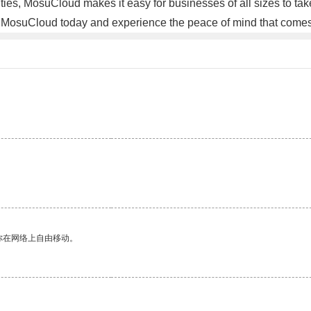
ies, MosuCloud makes it easy for businesses of all sizes to take th
 to MosuCloud today and experience the peace of mind that come
。
你在网络上自由移动。