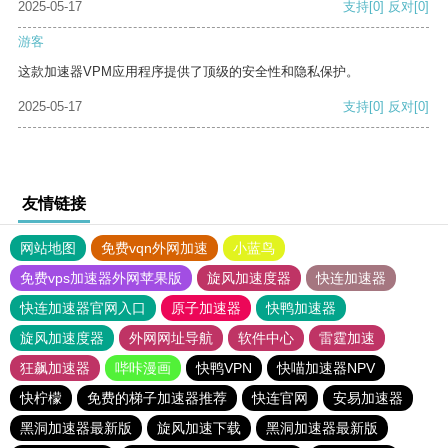
2025-05-17
支持
[0]
反对
[0]
游客
这款加速器VPM应用程序提供了顶级的安全性和隐私保护。
2025-05-17
支持
[0]
反对
[0]
友情链接
网站地图
免费vqn外网加速
小蓝鸟
免费vps加速器外网苹果版
旋风加速度器
快连加速器
快连加速器官网入口
原子加速器
快鸭加速器
旋风加速度器
外网网址导航
软件中心
雷霆加速
狂飙加速器
哔咔漫画
快鸭VPN
快喵加速器NPV
快柠檬
免费的梯子加速器推荐
快连官网
安易加速器
黑洞加速器最新版
旋风加速下载
黑洞加速器最新版